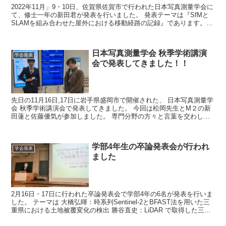
2022年11月」9・10日、佐賀県佐賀市で行われた日本写真測量学会に
て、修士一年の新田君が発表を行いました。 発表テーマは『SfMと
SLAMを組み合わせた屋外における移動経路の記録』であります。
そんな学会発表という大役を終えた新...
日本写真測量学会 秋季学術講演
学会発表
会で発表してきました！！
先日の11月16日,17日に岩手県盛岡市で開催された、 日本写真測量学
会 秋季学術講演会で発表してきました。 今回は松岡先生とM２の新
田蓮と佐藤優気が参加しました。 専門分野の方々と言葉を交わし新
たな知見を得られた...
学部4年生の卒論発表会が行われ
学会発表
ました
2月16日・17日に行われた卒論発表会で学部4年の6名が発表を行いま
した。 テーマは 大橋弘暉：時系列Sentinel-2とBFAST法を用いた三
重県における土地被覆変化の検出 勝谷直史：LiDAR で取得した三次
元点群に...