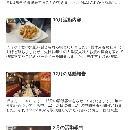
M1は無事全員発表することができました。 M1はこれから就職活動
が本格化してきますが、研究にも力を入...
10月活動内容
未分類
ようやく秋の気配を感じられる頃となりました。 夏休みも終わり1ヶ
月ほど経ちましたが、先日四年生の大学院入試のお疲れ様会も兼ねて
研究室でたこ焼きパーティーを開催しました。 先生方も含め研究室
のメンバーで楽しい時間を...
12月の活動報告
未分類
皆さん、こんにちは！ 12月の活動報告をさせていただきます。 年末
年始が近づいてくる中、12月24日に修士1年の中間発表が開催されま
した。それぞれが4月から取り組んできた内容を発表し、他研究室の
先生方から質問やフィードバ...
2月の活動報告
未分類