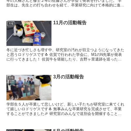
年の大橋さんと修士２年の佐藤さんが学会で発表を行いました。 学
部生は、先生との打ち合わせを経て、卒業研究に向けて本格的に進み
始めています。 また、「情報マネジメント...
11月の活動報告
月報
冬に近づき忙しさも増す中、研究室の汚れが目立つようになってきた
と思うロドリゲスです🐧 佐賀で行われた学会に、M1のN先輩が発表
に行ってきました！ 佐賀牛を堪能したり、吉野ヶ里遺跡を巡ったり
と学会発表を楽しんでいたようです🍗 ...
3月の活動報告
月報
学部生５人が卒業して悲しいけど、新しい子たちが研究室に来てくれ
て嬉しいロドリゲスです🐧 無事みんな卒業研究を完成させて、卒業
することができました🎉 研究室のみんなで送別会を開催することも
でき、悲しくも楽しい時間でした！！ ...