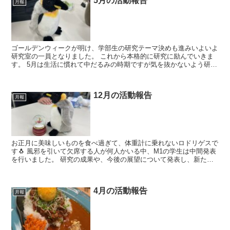
5月の活動報告
月報
ゴールデンウィークが明け、学部生の研究テーマ決めも進みいよいよ
研究室の一員となりました。 これから本格的に研究に励んでいきま
す。 5月は生活に慣れて中だるみの時期ですが気を抜かないよう研究
室一同頑張ります。 皆さんは生活に...
12月の活動報告
月報
お正月に美味しいものを食べ過ぎて、体重計に乗れないロドリゲスで
す🐧 風邪を引いて欠席する人が何人かいる中、M1の学生は中間発表
を行いました。 研究の成果や、今後の展望について発表し、新たに
得られる発見もあったようです👀 研...
4月の活動報告
月報