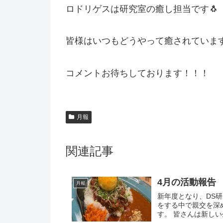
ロドリゲスは研究室の癒し担当です
🐧
皆様はいつもどうやって癒されていま
コメントお待ちしております！！！
月報
関連記事
4月の活動報告
月報
新年度となり、DS
をする中で親交を深