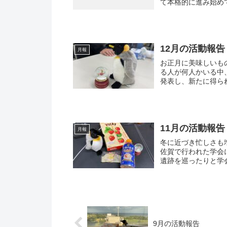
て本格的に進み始めて
12月の活動報告
月報
お正月に美味しいものを食
る人が何人かいる中、M1の学生
11月の活動報告
月報
冬に近づき忙しさも
佐賀で行われた学会に、M1の
9月の活動報告