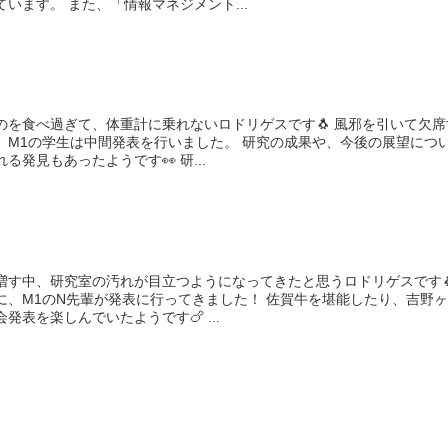
います。 また、「情報マネジメント...
べ過ぎて、体重計に乗れないロドリゲスです🐧 風邪を引いて欠席す
は中間発表を行いました。 研究の成果や、今後の展望について
発表し、新たに得られる発見もあったようです👀 研...
増す中、研究室の汚れが目立つようになってきたと思うロドリゲスです
N先輩が発表に行ってきました！ 佐賀牛を堪能したり、吉野ヶ里
遺跡を巡ったりと学会発表を楽しんでいたようです🍗 ...