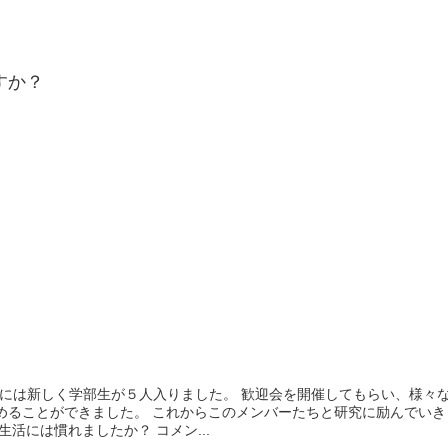
すか？
研には新しく学部生が５人入りました。 歓迎会を開催してもらい、様々
めることができました。 これからこのメンバーたちと研究に励んでいき
す。 皆さんは新しい生活には慣れましたか？ コメン...