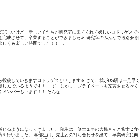
て悲しいけど、新しい子たちが研究室に来てくれて嬉しいロドリゲスです
て、卒業することができました🎉 研究室のみんなで送別会を開
催することもでき、悲しくも楽しい時間でした！！ ...
いきますロドリゲスと申します🐧 さて、我がDS研は一足早く夏
です！！（） しかし、プライベートも充実させるべく、
全国各地へ旅行に行くメンバーもいます！！ そんな...
てきました。 院生は、修士１年の大橋さんと修士２年の
先生との打ち合わせを経て、卒業研究に向け